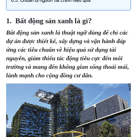
6.5. Chuẩn bị nguồn tài chính hiệu quả
Số điện thoại
1. Bất động sản xanh là gì?
Bất động sản xanh là thuật ngữ dùng để chỉ các
dự án được thiết kế, xây dựng và vận hành đáp
Email công việc
ứng các tiêu chuẩn về hiệu quả sử dụng tài
nguyên, giảm thiểu tác động tiêu cực đến môi
Tên công ty
trường và mang đến không gian sống thoải mái,
lành mạnh cho cộng đồng cư dân.
Chi tiết nhu cầu
Gửi yêu cầu