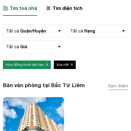
Tìm toà nhà
Tìm diện tích
Số điện thoại
Quận/Huyện
Hạng
Tất cả
Tất cả
Email công việc
Giá
Tất cả
Tên công ty
Hợp đồng thuê dài hạn
Xóa hết
Chi tiết nhu cầu
Bán văn phòng tại Bắc Từ Liêm
Xem thêm
Gửi yêu cầu