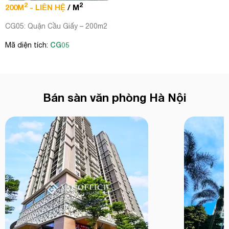
2
2
200M
- LIÊN HỆ
/ M
CG05: Quận Cầu Giấy – 200m2
CG05
Mã diện tích:
Bán sàn văn phòng Hà Nội