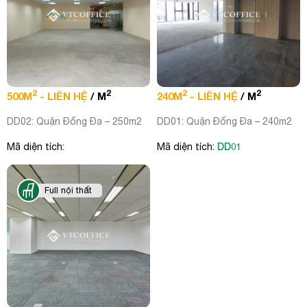
2
2
2
2
500M
- LIÊN HỆ
/ M
240M
- LIÊN HỆ
/ M
DD02: Quận Đống Đa – 250m2
DD01: Quận Đống Đa – 240m2
DD01
Mã diện tích:
Mã diện tích:
Full nội thất