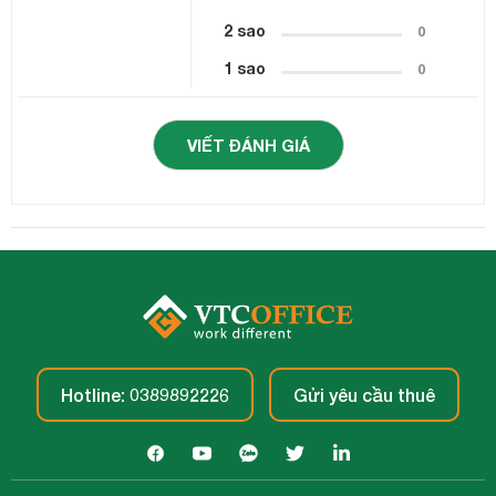
2 sao
0
1 sao
0
VIẾT ĐÁNH GIÁ
Hotline: 0389892226
Gửi yêu cầu thuê