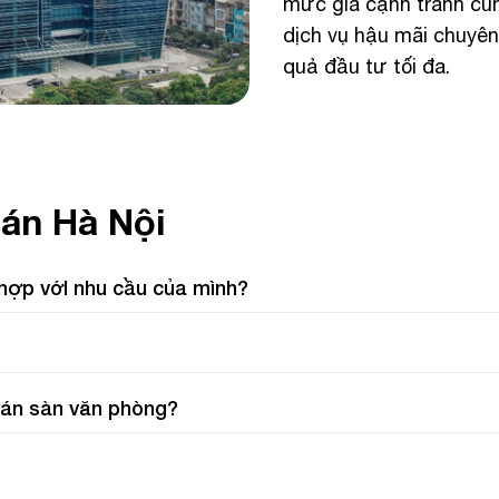
mức giá cạnh tranh cùn
dịch vụ hậu mãi chuyên
quả đầu tư tối đa.
bán Hà Nội
 hợp vớI nhu cầu của mình?
 bán sàn văn phòng?