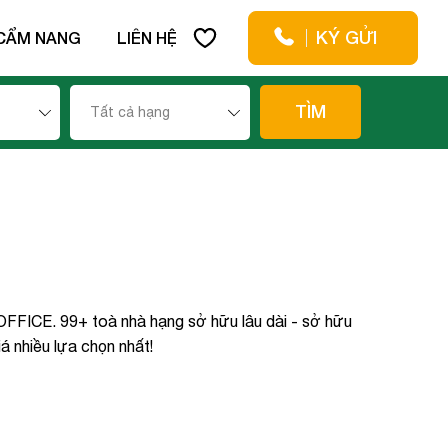
KÝ GỬI
CẨM NANG
LIÊN HỆ
TÌM
Tất cả hạng
OFFICE. 99+ toà nhà hạng sở hữu lâu dài - sở hữu
á nhiều lựa chọn nhất!
x