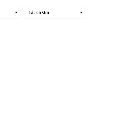
Giá
Tất cả
 thoại
ông việc
g ty
 nhu cầu
Gửi yêu cầu