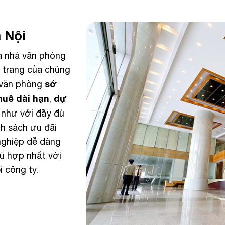
 Nội
òa nhà văn phòng
n trang của chúng
sở
à văn phòng
huê dài hạn
dự
,
 như với đầy đủ
nh sách ưu đãi
nghiệp dễ dàng
hù hợp nhất với
i công ty.