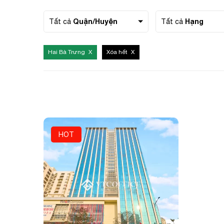
Quận/Huyện
Hạng
Tất cả
Tất cả
Số điện
Hai Bà Trưng
Xóa hết
Email c
Tên côn
HOT
Chi tiết