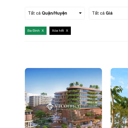
Quận/Huyện
Giá
Tất cả
Tất cả
Số điện
Ba Đình
Xóa hết
Email c
Tên côn
Chi tiết