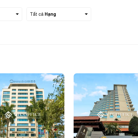
Hạng
Tất cả
 thoại
ông việc
g ty
 nhu cầu
Gửi yêu cầu