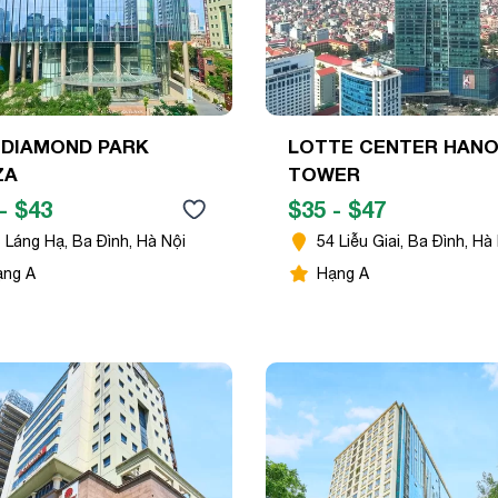
 DIAMOND PARK
LOTTE CENTER HANO
ZA
TOWER
- $43
$35 - $47
 Láng Hạ, Ba Đình, Hà Nội
54 Liễu Giai, Ba Đình, Hà
ạng A
Hạng A