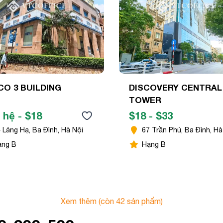
O 3 BUILDING
DISCOVERY CENTRAL
TOWER
 hệ - $18
$18 - $33
 Láng Hạ, Ba Đình, Hà Nội
67 Trần Phú, Ba Đình, Hà
ạng B
Hạng B
Xem thêm
(còn
42
sản phẩm)