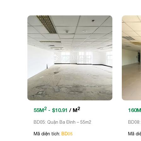
2
2
55M
- $10.91
/ M
160
BD05: Quận Ba Đình – 55m2
BD08:
BD05
Mã diện tích:
Mã diệ