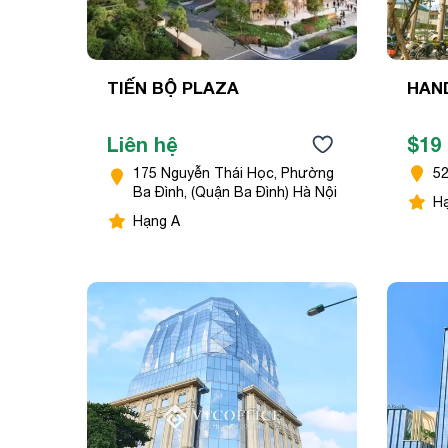
TIẾN BỘ PLAZA
HAN
Liên hệ
$19 
175 Nguyễn Thái Học, Phường
52
Ba Đình, (Quận Ba Đình) Hà Nội
H
Hạng A