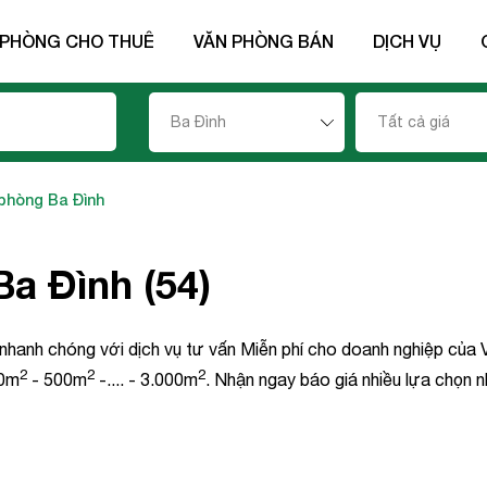
 PHÒNG CHO THUÊ
VĂN PHÒNG BÁN
DỊCH VỤ
Ba Đình
Tất cả giá
phòng Ba Đình
a Đình (54)
 nhanh chóng với dịch vụ tư vấn Miễn phí cho doanh nghiệp củ
2
2
2
0m
- 500m
-.... - 3.000m
. Nhận ngay báo giá nhiều lựa chọn n
ên