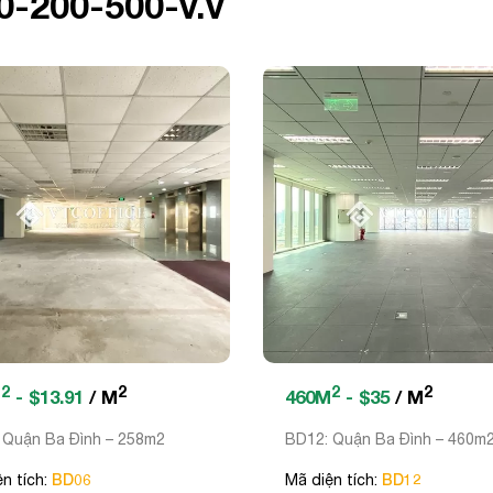
00-200-500-v.v
2
2
2
2
M
- $13.91
/ M
460M
- $35
/ M
 Quận Ba Đình – 258m2
BD12: Quận Ba Đình – 460m
BD06
BD12
n tích:
Mã diện tích: