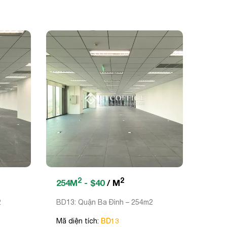
2
2
254M
- $40
/ M
2
BD13: Quận Ba Đình – 254m2
BD13
Mã diện tích: