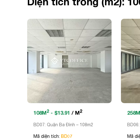
Diện tích trống (m2): 1
2
2
108M
- $13.91
/ M
258
BD07: Quận Ba Đình – 108m2
BD06:
BD07
Mã diện tích:
Mã diệ