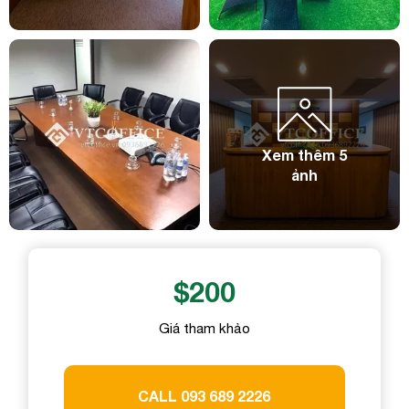
Số điện thoại
Số điện thoại
Email công việc
Email công việc
Xem thêm 5
Tên công ty
ảnh
Tên công ty
Chi tiết nhu cầu
Chi tiết nhu cầu
$200
Giá tham khảo
Gửi yêu cầu
Gửi yêu cầu
CALL 093 689 2226