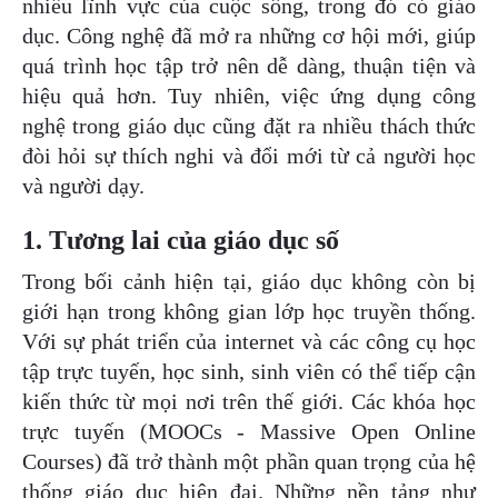
nhiều lĩnh vực của cuộc sống, trong đó có giáo
dục. Công nghệ đã mở ra những cơ hội mới, giúp
quá trình học tập trở nên dễ dàng, thuận tiện và
Tên công ty
hiệu quả hơn. Tuy nhiên, việc ứng dụng công
nghệ trong giáo dục cũng đặt ra nhiều thách thức
đòi hỏi sự thích nghi và đổi mới từ cả người học
Chi tiết nhu cầu
và người dạy.
1. Tương lai của giáo dục số
Trong bối cảnh hiện tại, giáo dục không còn bị
Gửi yêu cầu
giới hạn trong không gian lớp học truyền thống.
Với sự phát triển của internet và các công cụ học
tập trực tuyến, học sinh, sinh viên có thể tiếp cận
kiến thức từ mọi nơi trên thế giới. Các khóa học
trực tuyến (MOOCs - Massive Open Online
Courses) đã trở thành một phần quan trọng của hệ
thống giáo dục hiện đại. Những nền tảng như