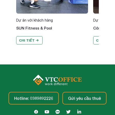
Dự án với khách hàng
Dự án với k
SUN Fitness & Pool
Công Ty Cổ
CHI TIẾT
CHI TIẾT
Hotline: 0389892226
Gửi yêu cầu thuê