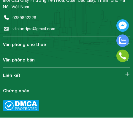
mới Cầu Giấy, Phường Yên Hoà, Quận Cầu Giấy, Thành phố Hà
Nội, Việt Nam
0389892226
vtclandjsc@gmail.com
Văn phòng cho thuê
Văn phòng bán
Liên kết
Chứng nhận
Copy Right©2014-2023 bởi vtcoffice.vn & vtcoffice.com