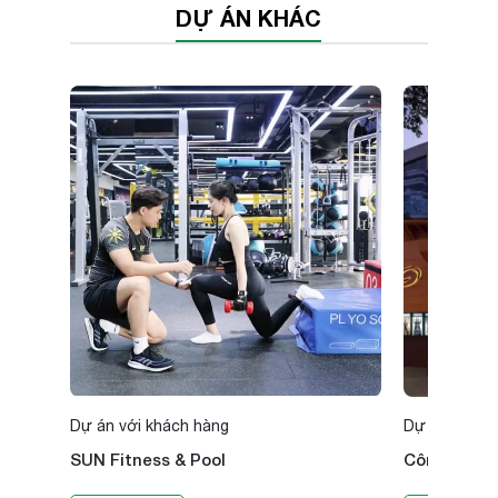
DỰ ÁN KHÁC
Dự án với khách hàng
Dự án với k
SUN Fitness & Pool
Công Ty Cổ