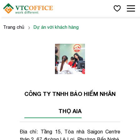
Trang chủ
Dự án với khách hàng
x
Họ và tên
CÔNG TY TNHH BẢO HIỂM NHÂN
Số điện thoại
THỌ AIA
Email công việc
Địa chỉ: Tầng 15, Tòa nhà Saigon Centre
tháp 2, 67 đường Lê Lợi, Phường Bến Nghé,