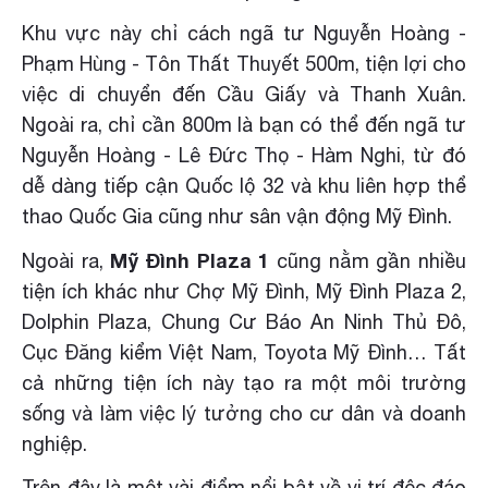
Khu vực này chỉ cách ngã tư Nguyễn Hoàng -
Phạm Hùng - Tôn Thất Thuyết 500m, tiện lợi cho
việc di chuyển đến Cầu Giấy và Thanh Xuân.
Ngoài ra, chỉ cần 800m là bạn có thể đến ngã tư
Nguyễn Hoàng - Lê Đức Thọ - Hàm Nghi, từ đó
dễ dàng tiếp cận Quốc lộ 32 và khu liên hợp thể
thao Quốc Gia cũng như sân vận động Mỹ Đình.
Mỹ Đình Plaza 1
Ngoài ra,
cũng nằm gần nhiều
tiện ích khác như Chợ Mỹ Đình, Mỹ Đình Plaza 2,
Dolphin Plaza, Chung Cư Báo An Ninh Thủ Đô,
Cục Đăng kiểm Việt Nam, Toyota Mỹ Đình… Tất
cả những tiện ích này tạo ra một môi trường
sống và làm việc lý tưởng cho cư dân và doanh
nghiệp.
Trên đây là một vài điểm nổi bật về vị trí độc đáo