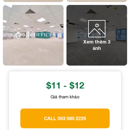
Số điện thoại
Số điện thoại
Email công việc
Email công việc
Xem thêm 3
ảnh
Tên công ty
Tên công ty
Chi tiết nhu cầu
$11 - $12
Chi tiết nhu cầu
Giá tham khảo
Gửi yêu cầu
Gửi yêu cầu
CALL 093 689 2226