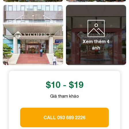
Số điện thoại
Email công việc
Email công việc
Tên công ty
Xem thêm 4
ảnh
Tên công ty
Chi tiết nhu cầu
Chi tiết nhu cầu
$10 - $19
Gửi yêu cầu
Giá tham khảo
Gửi yêu cầu
CALL 093 689 2226