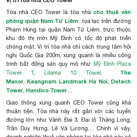
cho thuê văn
Tòa nhà CEO Tower là tòa nhà
phòng quận Nam Từ Liêm
tọa lạc trên đường
Phạm Hùng tại quận Nam Từ Liêm, trực thuộc
khu đô thị mới Mỹ Đình có tốc độ phát triển
chóng mặt. Vị trí tòa nhà chỉ cách trung tâm hội
nghị Quốc Gia 200m, xung quanh là nhiều công
trình bất động sản quy mô như
Mỹ Đình Plaza
The
Tower 1
,
Lilama 10 Tower
,
Manor
Keangnam Landmark Ha Noi
Detech
,
,
Tower
Handico Tower
,
…
Giao thông xung quanh CEO Tower cũng khá
thuận tiện. Tòa nhà này rất gần với các tuyến
đường lớn như Vành Đai 3, Đại lộ Thăng Long,
Trần Duy Hưng, Lê Vă Lương… Chính vì vậy,
doanh nghiệp thuê văn phòng tại tòa nhà này sẽ