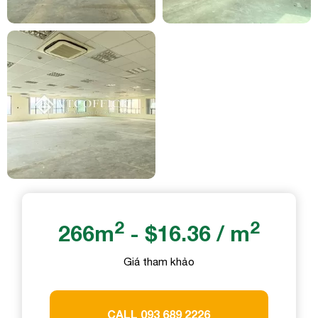
Gửi yêu cầu
2
2
266m
- $16.36 / m
Giá tham khảo
CALL 093 689 2226