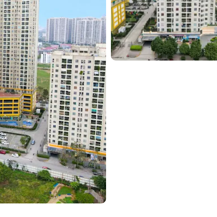
ên
 thoại
 thoại
ông việc
ông việc
g ty
g ty
 nhu cầu
 nhu cầu
Gửi yêu cầu