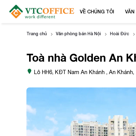
VỀ CHÚNG TÔI
VĂN
Trang chủ
Văn phòng bán Hà Nội
Hoài Đức
Toà nhà Golden An K
Lô HH6, KĐT Nam An Khánh , An Khánh, 
Họ và t