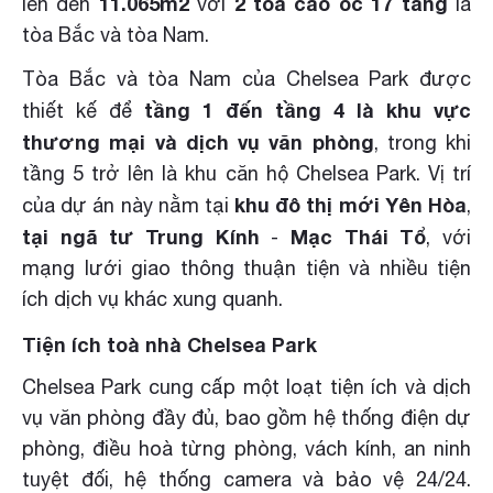
11.065m2
2 tòa cao ốc 17 tầng
lên đến
với
là
tòa Bắc và tòa Nam.
Tòa Bắc và tòa Nam của Chelsea Park được
tầng 1 đến tầng 4 là khu vực
thiết kế để
thương mại và dịch vụ văn phòng
, trong khi
tầng 5 trở lên là khu căn hộ Chelsea Park. Vị trí
khu đô thị mới Yên Hòa
của dự án này nằm tại
,
tại ngã tư
Trung Kính
Mạc Thái Tổ
-
, với
mạng lưới giao thông thuận tiện và nhiều tiện
ích dịch vụ khác xung quanh.
Tiện ích toà nhà Chelsea Park
Chelsea Park cung cấp một loạt tiện ích và dịch
vụ văn phòng đầy đủ, bao gồm hệ thống điện dự
phòng, điều hoà từng phòng, vách kính, an ninh
tuyệt đối, hệ thống camera và bảo vệ 24/24.