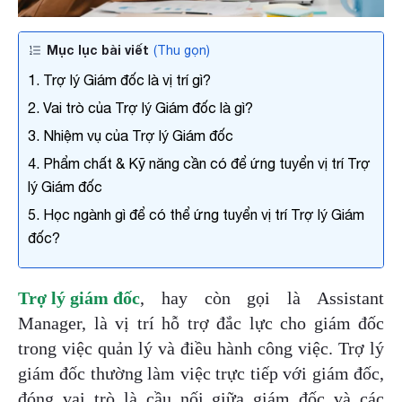
Mục lục bài viết
(Thu gọn)
1. Trợ lý Giám đốc là vị trí gì?
2. Vai trò của Trợ lý Giám đốc là gì?
x
3. Nhiệm vụ của Trợ lý Giám đốc
Họ và tên
4. Phẩm chất & Kỹ năng cần có để ứng tuyển vị trí Trợ
lý Giám đốc
5. Học ngành gì để có thể ứng tuyển vị trí Trợ lý Giám
Số điện thoại
đốc?
Email công việc
Trợ lý giám đốc
, hay còn gọi là Assistant
Manager, là vị trí hỗ trợ đắc lực cho giám đốc
trong việc quản lý và điều hành công việc. Trợ lý
Tên công ty
giám đốc thường làm việc trực tiếp với giám đốc,
đóng vai trò là cầu nối giữa giám đốc và các