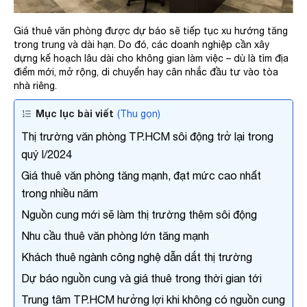
Giá thuê văn phòng được dự báo sẽ tiếp tục xu hướng tăng
trong trung và dài hạn. Do đó, các doanh nghiệp cần xây
dựng kế hoạch lâu dài cho không gian làm việc – dù là tìm địa
x
điểm mới, mở rộng, di chuyển hay cân nhắc đầu tư vào tòa
Họ và tên
nhà riêng.
Mục lục bài viết
(Thu gọn)
Số điện thoại
Thị trường văn phòng TP.HCM sôi động trở lại trong
quý I/2024
Giá thuê văn phòng tăng mạnh, đạt mức cao nhất
Email công việc
trong nhiều năm
Nguồn cung mới sẽ làm thị trường thêm sôi động
Tên công ty
Nhu cầu thuê văn phòng lớn tăng mạnh
Khách thuê ngành công nghệ dẫn dắt thị trường
Dự báo nguồn cung và giá thuê trong thời gian tới
Chi tiết nhu cầu
Trung tâm TP.HCM hưởng lợi khi không có nguồn cung