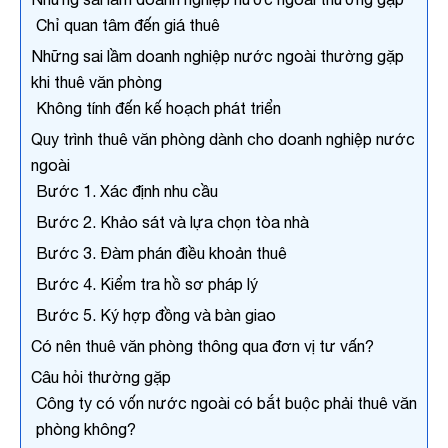
Chỉ quan tâm đến giá thuê
x
Những sai lầm doanh nghiệp nước ngoài thường gặp
Họ và tên
khi thuê văn phòng
Không tính đến kế hoạch phát triển
Quy trình thuê văn phòng dành cho doanh nghiệp nước
Số điện thoại
ngoài
Bước 1. Xác định nhu cầu
Bước 2. Khảo sát và lựa chọn tòa nhà
Email công việc
Bước 3. Đàm phán điều khoản thuê
Bước 4. Kiểm tra hồ sơ pháp lý
Tên công ty
Bước 5. Ký hợp đồng và bàn giao
Có nên thuê văn phòng thông qua đơn vị tư vấn?
Câu hỏi thường gặp
Chi tiết nhu cầu
Công ty có vốn nước ngoài có bắt buộc phải thuê văn
phòng không?