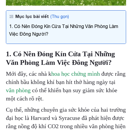
Số điện thoại
Mục lục bài viết
(Thu gọn)
1. Có Nên Đóng Kín Cửa Tại Những Văn Phòng Làm
Email công việc
Việc Đông Người?
1. Có Nên Đóng Kín Cửa Tại Những
Tên công ty
Văn Phòng Làm Việc Đông Người?
Mới đây, các nhà k
hoa học chứng mình
được rằng
Chi tiết nhu cầu
chính bầu không khí bạn hít thở hàng ngày tại
văn phòng
có thể khiến bạn suy giảm sức khỏe
một cách rõ rệt.
Cụ thể, những chuyên gia sức khỏe của hai trường
Gửi yêu cầu
đại học là Harvard và Syracuse đã phát hiện được
rằng nồng độ khí CO2 trong nhiều văn phòng hiện