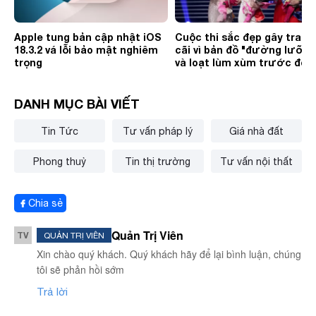
Apple tung bản cập nhật iOS
Cuộc thi sắc đẹp gây tranh
18.3.2 vá lỗi bảo mật nghiêm
cãi vì bản đồ "đường lưỡi b
trọng
và loạt lùm xùm trước đó
DANH MỤC BÀI VIẾT
Tin Tức
Tư vấn pháp lý
Giá nhà đất
Phong thuỷ
Tin thị trường
Tư vấn nội thất
Chia sẻ
Quản Trị Viên
TV
QUẢN TRỊ VIÊN
Xin chào quý khách. Quý khách hãy để lại bình luận, chúng
tôi sẽ phản hồi sớm
Trả lời