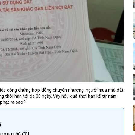
 thoại
ông việc
g ty
 nhu cầu
t việc công chứng hợp đồng chuyển nhượng, người mua nhà đất
ng thời hạn tối đa 30 ngày. Vậy nếu quá thời hạn kể từ năm
 phạt ra sao?
Gửi yêu cầu
i
hượng nhà đất