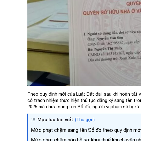
Số điện
Email c
Tên côn
Chi tiết
Theo quy định mới của Luật Đất đai, sau khi hoàn tấ
có trách nhiệm thực hiện thủ tục đăng ký sang tên tro
2025 mà chưa sang tên Sổ đỏ, người vi phạm sẽ bị xử
Mục lục bài viết
(Thu gọn)
Mức phạt chậm sang tên Sổ đỏ theo quy định mớ
Mức phạt chậm nộp hồ sơ khai thuế khi chuyển n