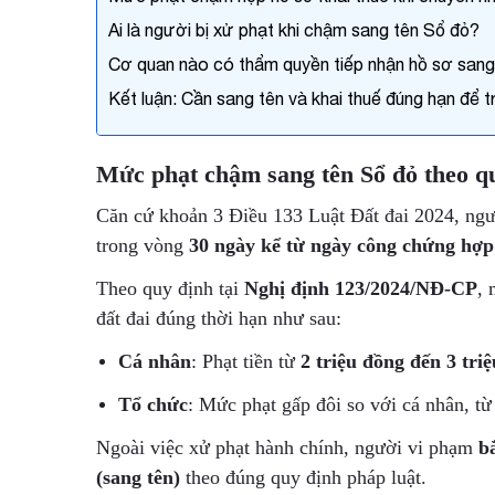
Ai là người bị xử phạt khi chậm sang tên Sổ đỏ?
Cơ quan nào có thẩm quyền tiếp nhận hồ sơ sang
Kết luận: Cần sang tên và khai thuế đúng hạn để t
Mức phạt chậm sang tên Sổ đỏ theo q
Căn cứ khoản 3 Điều 133 Luật Đất đai 2024, ngườ
trong vòng
30 ngày kể từ ngày công chứng hợ
Theo quy định tại
Nghị định 123/2024/NĐ-CP
, 
đất đai đúng thời hạn như sau:
Cá nhân
: Phạt tiền từ
2 triệu đồng đến 3 tri
Tổ chức
: Mức phạt gấp đôi so với cá nhân, t
Ngoài việc xử phạt hành chính, người vi phạm
b
(sang tên)
theo đúng quy định pháp luật.