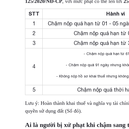
125/2020/NĐ-CP
, với mức phạt có thể lên tới
25
STT
Hành vi
1
Chậm nộp quá hạn từ 01 - 05 ngày,
2
Chậm nộp quá hạn từ 0
3
Chậm nộp quá hạn từ 3
- Chậm nộp quá hạn từ 61
- Chậm nộp quá 91 ngày nhưng khôn
4
- Không nộp hồ sơ khai thuế nhưng không 
5
Chậm nộp quá thời h
Lưu ý: Hoàn thành khai thuế và nghĩa vụ tài chí
quyền sử dụng đất (Sổ đỏ).
Ai là người bị xử phạt khi chậm sang 